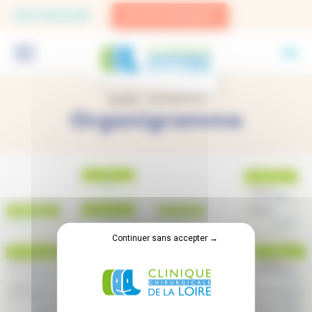
Panneau de gestion des cookies
02.41.83.33.00
EN CAS D'URGENCE
Accueil
-
Organigramme
Organigramme
Continuer sans accepter →