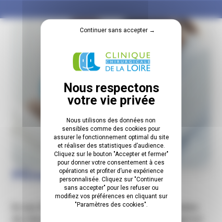
Continuer sans accepter →
Nous utilisons des données non
sensibles comme des cookies pour
assurer le fonctionnement optimal du site
et réaliser des statistiques d’audience.
Cliquez sur le bouton "Accepter et fermer"
pour donner votre consentement à ces
opérations et profiter d’une expérience
Mineurs hospitalisés
personnalisée. Cliquez sur "Continuer
sans accepter" pour les refuser ou
modifiez vos préférences en cliquant sur
"Paramètres des cookies".
En cas d’hospitalisation d’un mineur, l’autorisation
des deux parents ou de son représentant légal est