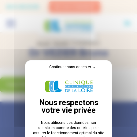
Panneau de gestion des cookies
02.41.83.33.00
EN CAS D'URGENCE
Accueil
-
Annuaire
-
Dr VEZIER Bruno
Dr VEZIER Bruno
Continuer sans accepter →
TOUTES LES ACTUALITÉS
Nous utilisons des données non
sensibles comme des cookies pour
assurer le fonctionnement optimal du site