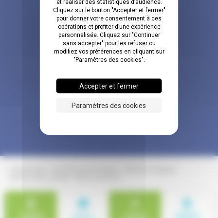
et réaliser des statistiques d’audience.
MEMBRE DU
Cliquez sur le bouton "Accepter et fermer"
GROUPE 3H
pour donner votre consentement à ces
opérations et profiter d’une expérience
personnalisée. Cliquez sur "Continuer
sans accepter" pour les refuser ou
modifiez vos préférences en cliquant sur
"Paramètres des cookies".
Clinique chirurgicale de la Loire
Accepter et fermer
rue des Rolletières
BP 70016
Paramètres des cookies
49401
SAUMUR
02.41.83.33.00
Cyberscope
Données personnelles
Mentions légales
Gestion des cookies
Nous contacter
TROUVER
INFOS
RÉGLER
PRÉPARER